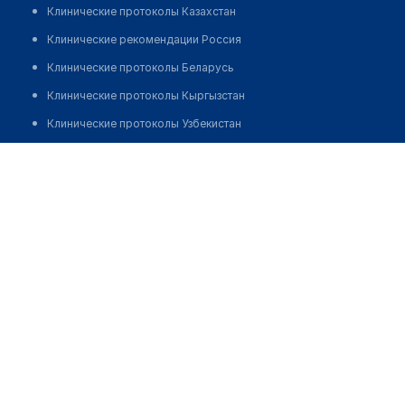
Клинические протоколы Казахстан
Клинические рекомендации Россия
Клинические протоколы Беларусь
Клинические протоколы Кыргызстан
Клинические протоколы Узбекистан
Клинические протоколы диагностики и лечения
Врачебная амбулатория с. Ават
Обзоры мировой медицинской периодики
Позвонить
Заболевания: обзорные статьи
Новости здравоохранения
Медикаменты
Лабораторные показатели
Медицинские термины
Мобильные приложения
клиникам
МИС для клиники