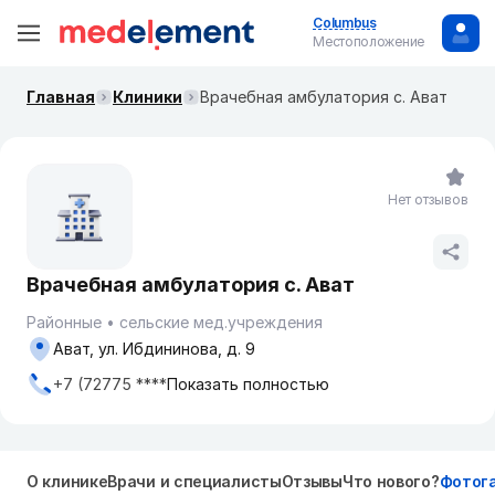
Columbus
Местоположение
Главная
Клиники
Врачебная амбулатория с. Ават
Нет отзывов
Врачебная амбулатория с. Ават
Районные
сельские мед.учреждения
Ават, ул. Ибдининова, д. 9
+7 (72775 ****
Показать полностью
О клинике
Врачи и специалисты
Отзывы
Что нового?
Фотог