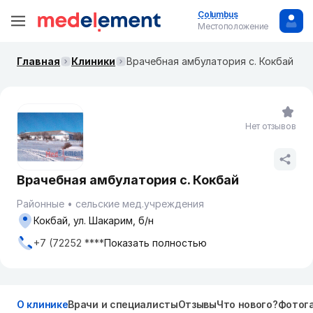
Columbus
Местоположение
Главная
Клиники
Врачебная амбулатория с. Кокбай
Нет отзывов
Врачебная амбулатория с. Кокбай
Районные
сельские мед.учреждения
Кокбай, ул. Шакарим, б/н
+7 (72252 ****
Показать полностью
О клинике
Врачи и специалисты
Отзывы
Что нового?
Фотог