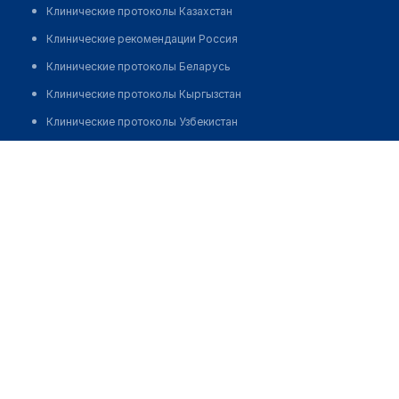
Клинические протоколы Казахстан
Клинические рекомендации Россия
Клинические протоколы Беларусь
Клинические протоколы Кыргызстан
Клинические протоколы Узбекистан
Клинические протоколы диагностики и лечения
Медицинский пункт с. Сухорабовка
Обзоры мировой медицинской периодики
Позвонить
Заболевания: обзорные статьи
Новости здравоохранения
Медикаменты
Лабораторные показатели
Медицинские термины
Мобильные приложения
клиникам
МИС для клиники