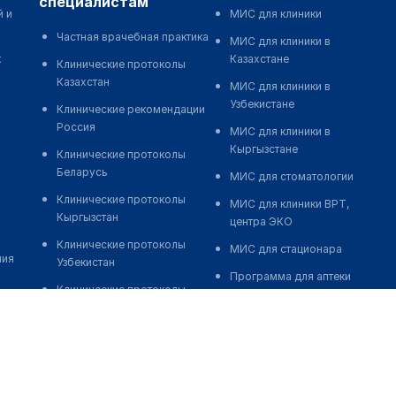
специалистам
й и
МИС для клиники
Частная врачебная практика
МИС для клиники в
к
Казахстане
Клинические протоколы
Казахстан
МИС для клиники в
Узбекистане
Клинические рекомендации
Россия
МИС для клиники в
Кыргызстане
Клинические протоколы
Беларусь
МИС для стоматологии
Клинические протоколы
МИС для клиники ВРТ,
Кыргызстан
центра ЭКО
Клинические протоколы
МИС для стационара
ния
Узбекистан
Программа для аптеки
Клинические протоколы
Автоматизация блока
диагностики и лечения
питания
Обзоры мировой
Реклама и продвижение
медицинской периодики
клиник
Заболевания: обзорные
Разработка сайта клиники