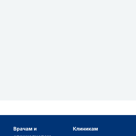
врачам и
клиникам