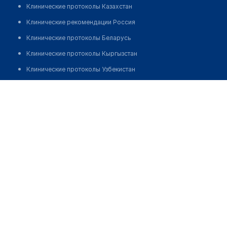
Клинические протоколы Казахстан
Клинические рекомендации Россия
Клинические протоколы Беларусь
Клинические протоколы Кыргызстан
Клинические протоколы Узбекистан
Клинические протоколы диагностики и лечения
Стоматология "DOBRO DENT" на Жамбыла
Обзоры мировой медицинской периодики
Позвонить
Заболевания: обзорные статьи
Новости здравоохранения
Медикаменты
Лабораторные показатели
Медицинские термины
Мобильные приложения
клиникам
МИС для клиники