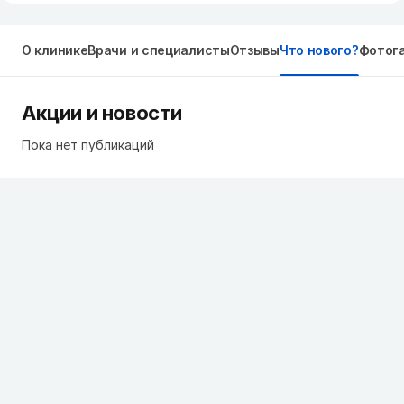
О клинике
Врачи и специалисты
Отзывы
Что нового?
Фотог
Акции и новости
Пока нет публикаций