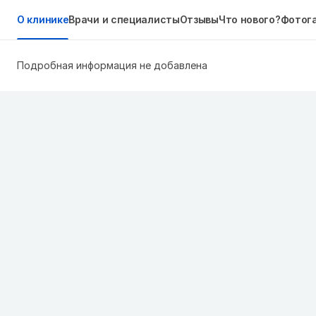
О клинике
Врачи и специалисты
Отзывы
Что нового?
Фотог
Подробная информация не добавлена