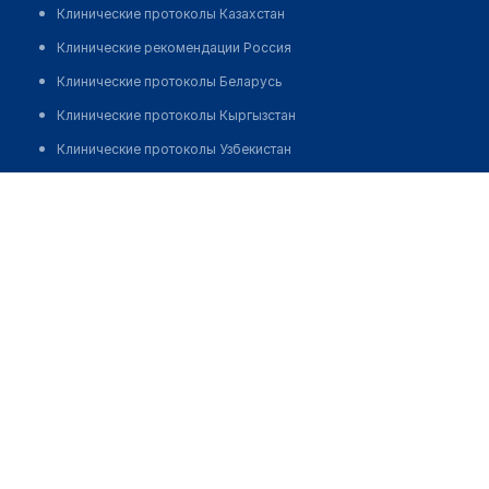
Клинические протоколы Казахстан
Клинические рекомендации Россия
Клинические протоколы Беларусь
Клинические протоколы Кыргызстан
Клинические протоколы Узбекистан
Клинические протоколы диагностики и лечения
Поликлиника "СЕМЕЙНЫЙ ДОКТОР" №3
Обзоры мировой медицинской периодики
Позвонить
Заболевания: обзорные статьи
Новости здравоохранения
Медикаменты
Лабораторные показатели
Медицинские термины
Мобильные приложения
клиникам
МИС для клиники