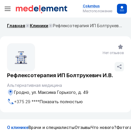
Columbus
Местоположение
Главная
Клиники
Рефлексотерапия ИП Болтрукевич И.В.
Нет отзывов
Рефлексотерапия ИП Болтрукевич И.В.
Альтернативная медицина
Гродно, ул. Максима Горького, д. 49
+375 29 ****
Показать полностью
О клинике
Врачи и специалисты
Отзывы
Что нового?
Фотог