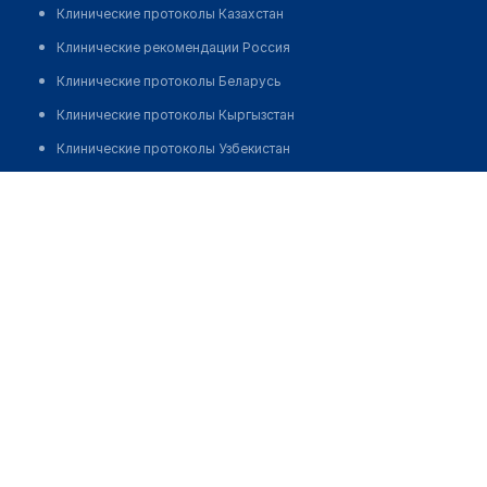
Клинические протоколы Казахстан
Клинические рекомендации Россия
Клинические протоколы Беларусь
Клинические протоколы Кыргызстан
Клинические протоколы Узбекистан
Клинические протоколы диагностики и лечения
Рефлексотерапия ИП Болтрукевич И.В.
Обзоры мировой медицинской периодики
Позвонить
Заболевания: обзорные статьи
Новости здравоохранения
Медикаменты
Лабораторные показатели
Медицинские термины
Мобильные приложения
клиникам
МИС для клиники