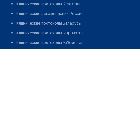
Клинические протоколы Казахстан
Клинические рекомендации Россия
Клинические протоколы Беларусь
Клинические протоколы Кыргызстан
Клинические протоколы Узбекистан
Клинические протоколы диагностики и лечения
Врачебная амбулатория с. Каскабулак
Обзоры мировой медицинской периодики
Позвонить
Заболевания: обзорные статьи
Новости здравоохранения
Медикаменты
Лабораторные показатели
Медицинские термины
Мобильные приложения
клиникам
МИС для клиники