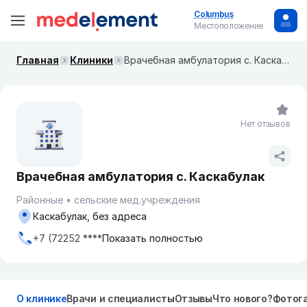
Columbus
Местоположение
Главная
Клиники
Врачебная амбулатория с. Каскабулак
Нет отзывов
Врачебная амбулатория с. Каскабулак
Районные
сельские мед.учреждения
Каскабулак, без адреса
+7 (72252 ****
Показать полностью
О клинике
Врачи и специалисты
Отзывы
Что нового?
Фотог