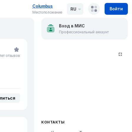
Columbus
Войти
RU
Местоположение
Вход в МИС
Профессиональный аккаунт
Нет отзывов
литься
КОНТАКТЫ