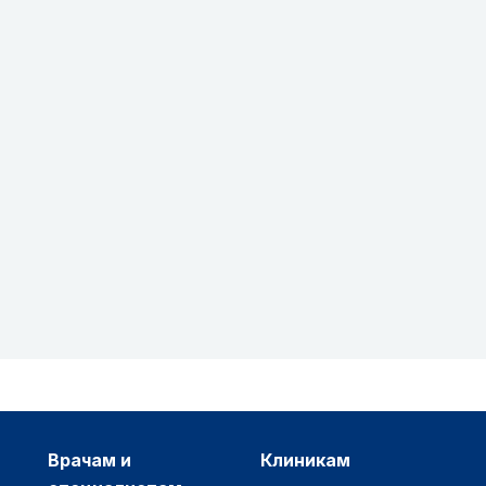
врачам и
клиникам