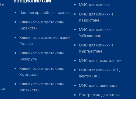
специалистам
й и
МИС для клиники
Частная врачебная практика
МИС для клиники в
к
Казахстане
Клинические протоколы
Казахстан
МИС для клиники в
Узбекистане
Клинические рекомендации
Россия
МИС для клиники в
Кыргызстане
Клинические протоколы
Беларусь
МИС для стоматологии
Клинические протоколы
МИС для клиники ВРТ,
Кыргызстан
центра ЭКО
Клинические протоколы
МИС для стационара
ния
Узбекистан
Программа для аптеки
Клинические протоколы
Автоматизация блока
диагностики и лечения
питания
Обзоры мировой
Реклама и продвижение
медицинской периодики
клиник
Заболевания: обзорные
Разработка сайта клиники