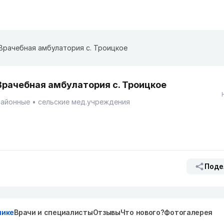
Врачебная амбулатория с. Троицкое
Врачебная амбулатория с. Троицкое
Районные
сельские мед.учреждения
Поде
нике
Врачи и специалисты
Отзывы
Что нового?
Фотогалерея