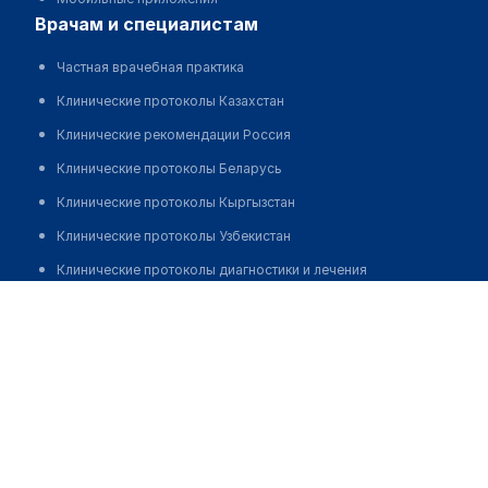
врачам и специалистам
Частная врачебная практика
Клинические протоколы Казахстан
Клинические рекомендации Россия
Клинические протоколы Беларусь
Клинические протоколы Кыргызстан
Клинические протоколы Узбекистан
Клинические протоколы диагностики и лечения
Стоматологический кабинет "ЭСТЕТ ДЕНТ"
Обзоры мировой медицинской периодики
Заболевания: обзорные статьи
Позвонить
Новости здравоохранения
Медикаменты
Лабораторные показатели
Медицинские термины