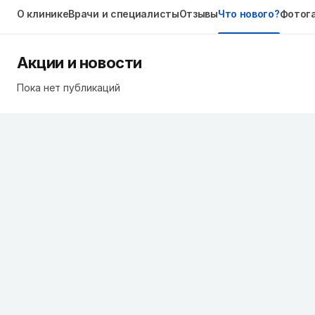
О клинике
Врачи и специалисты
Отзывы
Что нового?
Фотог
Акции и новости
Пока нет публикаций