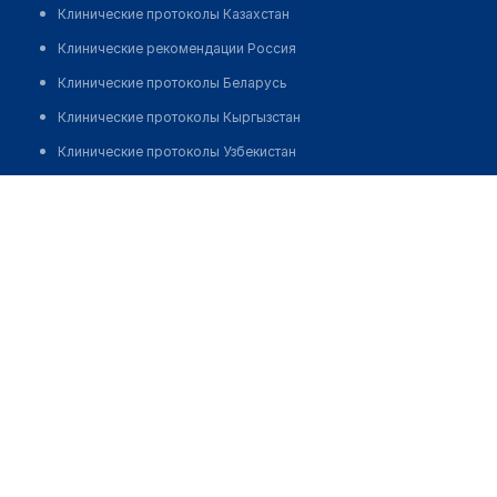
Клинические протоколы Казахстан
Клинические рекомендации Россия
Клинические протоколы Беларусь
Клинические протоколы Кыргызстан
Клинические протоколы Узбекистан
Клинические протоколы диагностики и лечения
Областная объединенная больница
Обзоры мировой медицинской периодики
Позвонить
Заболевания: обзорные статьи
Новости здравоохранения
Медикаменты
Лабораторные показатели
Медицинские термины
Мобильные приложения
клиникам
МИС для клиники