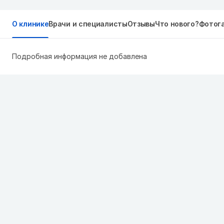
О клинике
Врачи и специалисты
Отзывы
Что нового?
Фотог
Подробная информация не добавлена