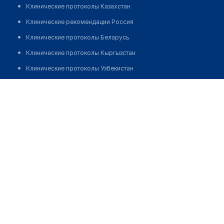
Клинические протоколы Казахстан
Клинические рекомендации Россия
Клинические протоколы Беларусь
Клинические протоколы Кыргызстан
Клинические протоколы Узбекистан
Клинические протоколы диагностики и лечения
Стоматологическая клиника "АРТ ЭКСПЕРТ СТОМ"
Обзоры мировой медицинской периодики
Позвонить
Заболевания: обзорные статьи
Новости здравоохранения
Медикаменты
Лабораторные показатели
Медицинские термины
Мобильные приложения
клиникам
МИС для клиники