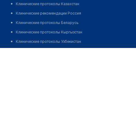
Клинические протоколы Казахстан
Клинические рекомендации Россия
Клинические протоколы Беларусь
Клинические протоколы Кыргызстан
Клинические протоколы Узбекистан
Клинические протоколы диагностики и лечения
Медицинский пункт с. Новая Канайка
Обзоры мировой медицинской периодики
Позвонить
Заболевания: обзорные статьи
Новости здравоохранения
Медикаменты
Лабораторные показатели
Медицинские термины
Мобильные приложения
клиникам
МИС для клиники