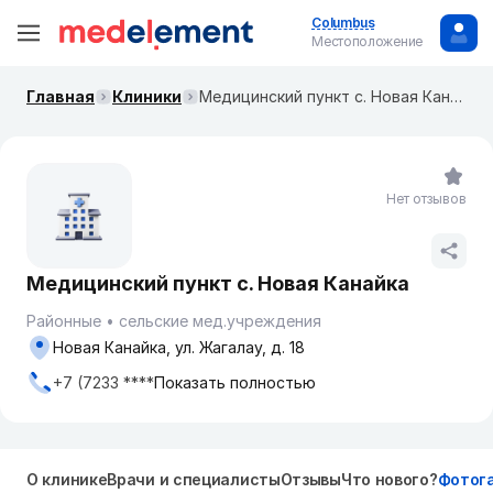
Columbus
Местоположение
Главная
Клиники
Медицинский пункт с. Новая Канайка
Нет отзывов
Медицинский пункт с. Новая Канайка
Районные
сельские мед.учреждения
Новая Канайка, ул. Жагалау, д. 18
+7 (7233 ****
Показать полностью
О клинике
Врачи и специалисты
Отзывы
Что нового?
Фотог