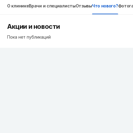
О клинике
Врачи и специалисты
Отзывы
Что нового?
Фотог
Акции и новости
Пока нет публикаций