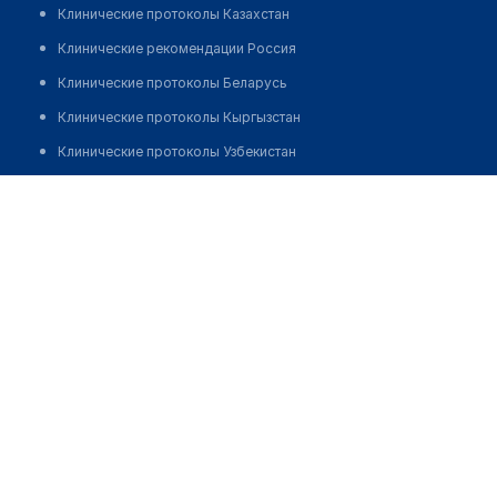
Клинические протоколы Казахстан
Клинические рекомендации Россия
Клинические протоколы Беларусь
Клинические протоколы Кыргызстан
Клинические протоколы Узбекистан
Клинические протоколы диагностики и лечения
Стоматологическая клиника "ПАРОДЕНТ"
Обзоры мировой медицинской периодики
Позвонить
Заболевания: обзорные статьи
Новости здравоохранения
Медикаменты
Лабораторные показатели
Медицинские термины
Мобильные приложения
клиникам
МИС для клиники