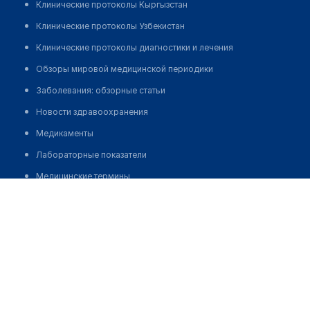
Клинические протоколы Кыргызстан
Клинические протоколы Узбекистан
Клинические протоколы диагностики и лечения
Обзоры мировой медицинской периодики
Заболевания: обзорные статьи
Новости здравоохранения
Медикаменты
Лабораторные показатели
Медицинские термины
Центральный клинический госпиталь для инвалидов
Мобильные приложения
Отечественной войны
клиникам
Позвонить
МИС для клиники
МИС для клиники в Казахстане
МИС для клиники в Узбекистане
МИС для клиники в Кыргызстане