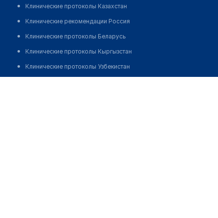
Клинические протоколы Казахстан
Клинические рекомендации Россия
Клинические протоколы Беларусь
Клинические протоколы Кыргызстан
Клинические протоколы Узбекистан
Клинические протоколы диагностики и лечения
Медицинский пункт с. Жанатилеу
Обзоры мировой медицинской периодики
Позвонить
Заболевания: обзорные статьи
Новости здравоохранения
Медикаменты
Лабораторные показатели
Медицинские термины
Мобильные приложения
клиникам
МИС для клиники