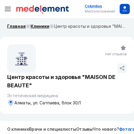
Columbus
Местоположение
Главная
Клиники
Центр красоты и здоровья "MAISON DE BEAUTE"
Нет отзывов
Центр красоты и здоровья "MAISON DE
BEAUTE"
Эстетическая медицина
Алматы, ул. Сатпаева, блок 30/1
О клинике
Врачи и специалисты
Отзывы
Что нового?
Фотог