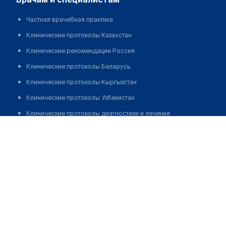
Частная врачебная практика
Клинические протоколы Казахстан
Клинические рекомендации Россия
Клинические протоколы Беларусь
Клинические протоколы Кыргызстан
Клинические протоколы Узбекистан
Клинические протоколы диагностики и лечения
Центр красоты и здоровья "MAISON DE BEAUTE"
Обзоры мировой медицинской периодики
Заболевания: обзорные статьи
Новости здравоохранения
Медикаменты
Лабораторные показатели
Медицинские термины
Мобильные приложения