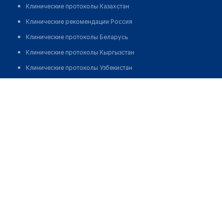
Клинические протоколы Казахстан
Клинические рекомендации Россия
Клинические протоколы Беларусь
Клинические протоколы Кыргызстан
Клинические протоколы Узбекистан
Клинические протоколы диагностики и лечения
Медицинский пункт с. Кировское
Обзоры мировой медицинской периодики
Позвонить
Заболевания: обзорные статьи
Новости здравоохранения
Медикаменты
Лабораторные показатели
Медицинские термины
Мобильные приложения
клиникам
МИС для клиники