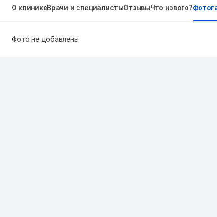
О клинике
Врачи и специалисты
Отзывы
Что нового?
Фотог
Фото не добавлены