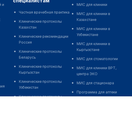
специалистам
й и
МИС для клиники
Частная врачебная практика
МИС для клиники в
к
Казахстане
Клинические протоколы
Казахстан
МИС для клиники в
Узбекистане
Клинические рекомендации
Россия
МИС для клиники в
Кыргызстане
Клинические протоколы
Беларусь
МИС для стоматологии
Клинические протоколы
МИС для клиники ВРТ,
Кыргызстан
центра ЭКО
Клинические протоколы
МИС для стационара
ния
Узбекистан
Программа для аптеки
Клинические протоколы
Автоматизация блока
диагностики и лечения
питания
Обзоры мировой
Реклама и продвижение
медицинской периодики
клиник
Заболевания: обзорные
Разработка сайта клиники