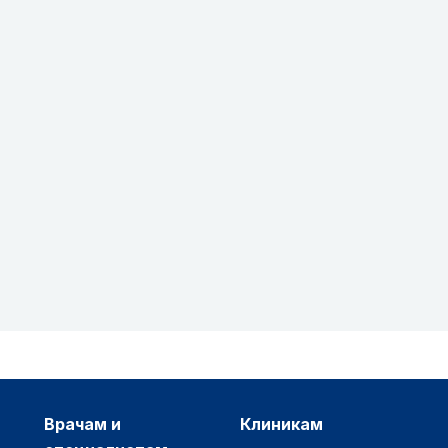
врачам и
клиникам