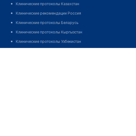
Клинические протоколы Казахстан
Клинические рекомендации Россия
Клинические протоколы Беларусь
Клинические протоколы Кыргызстан
Клинические протоколы Узбекистан
Клинические протоколы диагностики и лечения
Стоматология "ДЕНТ-АС"
Обзоры мировой медицинской периодики
Позвонить
Заболевания: обзорные статьи
Новости здравоохранения
Медикаменты
Лабораторные показатели
Медицинские термины
Мобильные приложения
клиникам
МИС для клиники