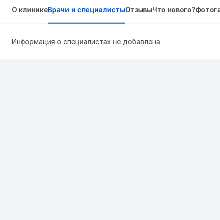
О клинике
Врачи и специалисты
Отзывы
Что нового?
Фотог
Информация о специалистах не добавлена