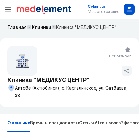
Columbus
Местоположение
Главная
Клиники
Клиника "МЕДИКУС ЦЕНТР"
Нет отзывов
Клиника "МЕДИКУС ЦЕНТР"
Актобе (Актюбинск), с. Каргалинское, ул. Сатбаева,
38
О клинике
Врачи и специалисты
Отзывы
Что нового?
Фотог