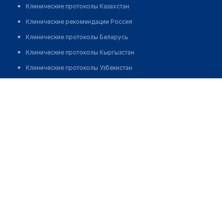
Клинические протоколы Казахстан
Клинические рекомендации Россия
Клинические протоколы Беларусь
Клинические протоколы Кыргызстан
Клинические протоколы Узбекистан
Клинические протоколы диагностики и лечения
Клиника "МЕДИКУС ЦЕНТР"
Обзоры мировой медицинской периодики
Заболевания: обзорные статьи
Новости здравоохранения
Медикаменты
Лабораторные показатели
Медицинские термины
Мобильные приложения
клиникам
МИС для клиники