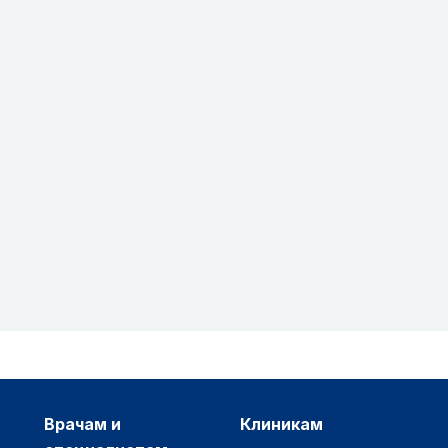
врачам и
клиникам