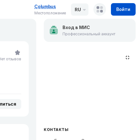
Columbus
Войти
RU
Местоположение
Вход в МИС
Профессиональный аккаунт
Нет отзывов
литься
КОНТАКТЫ