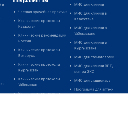
специалистам
й и
МИС для клиники
Частная врачебная практика
МИС для клиники в
к
Казахстане
Клинические протоколы
Казахстан
МИС для клиники в
Узбекистане
Клинические рекомендации
Россия
МИС для клиники в
Кыргызстане
Клинические протоколы
Беларусь
МИС для стоматологии
Клинические протоколы
МИС для клиники ВРТ,
Кыргызстан
центра ЭКО
Клинические протоколы
МИС для стационара
ния
Узбекистан
Программа для аптеки
Клинические протоколы
Автоматизация блока
диагностики и лечения
питания
Обзоры мировой
Реклама и продвижение
медицинской периодики
клиник
Заболевания: обзорные
Разработка сайта клиники