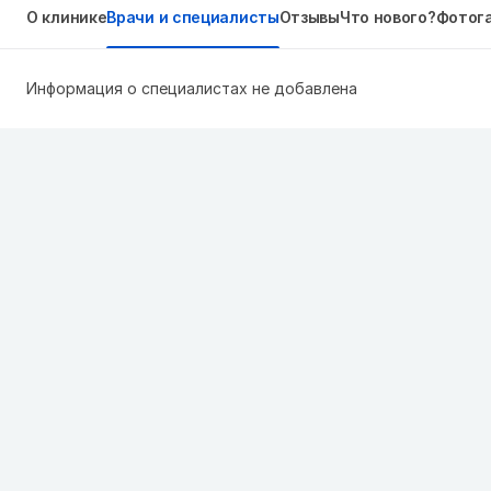
О клинике
Врачи и специалисты
Отзывы
Что нового?
Фотог
Информация о специалистах не добавлена