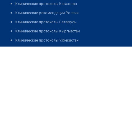
Клинические протоколы Казахстан
Клинические рекомендации Россия
Клинические протоколы Беларусь
Клинические протоколы Кыргызстан
Клинические протоколы Узбекистан
Клинические протоколы диагностики и лечения
Фельдшерско-акушерский пункт с. Ондирис
Обзоры мировой медицинской периодики
Позвонить
Заболевания: обзорные статьи
Новости здравоохранения
Медикаменты
Лабораторные показатели
Медицинские термины
Мобильные приложения
клиникам
МИС для клиники