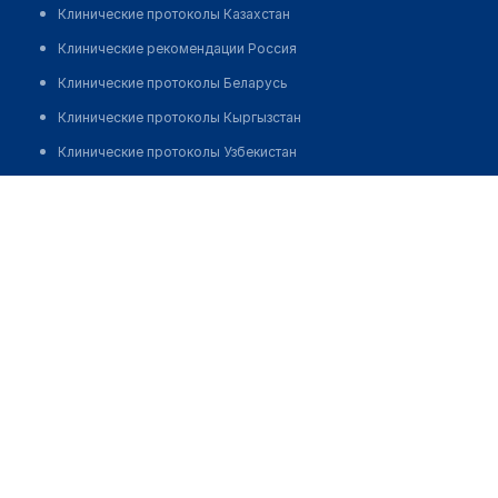
Клинические протоколы Казахстан
Клинические рекомендации Россия
Клинические протоколы Беларусь
Клинические протоколы Кыргызстан
Клинические протоколы Узбекистан
Клинические протоколы диагностики и лечения
Стоматология "BIO DENTS"
Обзоры мировой медицинской периодики
Позвонить
Заболевания: обзорные статьи
Новости здравоохранения
Медикаменты
Лабораторные показатели
Медицинские термины
Мобильные приложения
клиникам
МИС для клиники