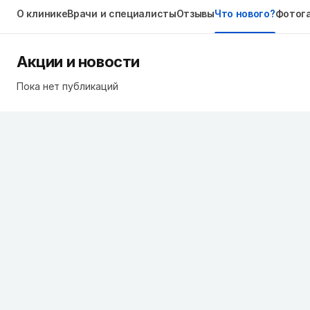
О клинике
Врачи и специалисты
Отзывы
Что нового?
Фотог
Акции и новости
Пока нет публикаций