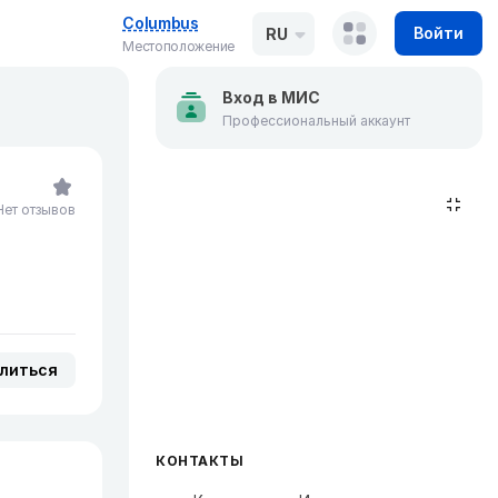
Columbus
Войти
RU
Местоположение
Вход в МИС
Профессиональный аккаунт
Нет отзывов
литься
КОНТАКТЫ