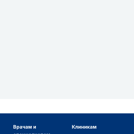
врачам и
клиникам