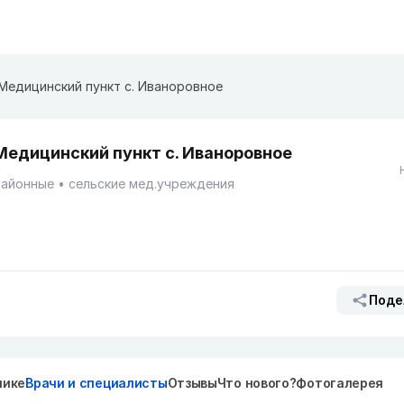
Медицинский пункт с. Иваноровное
Медицинский пункт с. Иваноровное
Районные
сельские мед.учреждения
Поде
нике
Врачи и специалисты
Отзывы
Что нового?
Фотогалерея