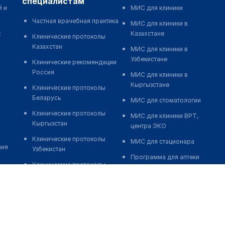
специалистам
й и
МИС для клиники
Частная врачебная практика
МИС для клиники в
к
Казахстане
Клинические протоколы
Казахстан
МИС для клиники в
Узбекистане
Клинические рекомендации
Россия
МИС для клиники в
Кыргызстане
Клинические протоколы
Беларусь
МИС для стоматологии
Клинические протоколы
МИС для клиники ВРТ,
Кыргызстан
центра ЭКО
Клинические протоколы
МИС для стационара
ния
Узбекистан
Программа для аптеки
Клинические протоколы
Автоматизация блока
диагностики и лечения
питания
Обзоры мировой
Реклама и продвижение
медицинской периодики
клиник
Заболевания: обзорные
Разработка сайта клиники