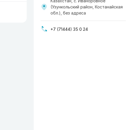
Казахстан, с. Иваноровное
(Узункольский район, Костанайская
обл.), без адреса
+7 (71444) 35 0 24