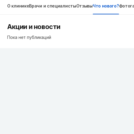
О клинике
Врачи и специалисты
Отзывы
Что нового?
Фотог
Акции и новости
Пока нет публикаций