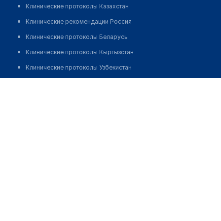
Клинические протоколы Казахстан
Клинические рекомендации Россия
Клинические протоколы Беларусь
Клинические протоколы Кыргызстан
Клинические протоколы Узбекистан
Клинические протоколы диагностики и лечения
Медицинский центр "ЛОДЭ" на Гикало
Обзоры мировой медицинской периодики
Позвонить
Заболевания: обзорные статьи
Новости здравоохранения
Медикаменты
Лабораторные показатели
Медицинские термины
Мобильные приложения
клиникам
МИС для клиники