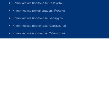
Клинические протоколы Казахстан
Клинические рекомендации Россия
Клинические протоколы Беларусь
Клинические протоколы Кыргызстан
Клинические протоколы Узбекистан
Клинические протоколы диагностики и лечения
Врачебная амбулатория с. Канонерка
Обзоры мировой медицинской периодики
Позвонить
Заболевания: обзорные статьи
Новости здравоохранения
Медикаменты
Лабораторные показатели
Медицинские термины
Мобильные приложения
клиникам
МИС для клиники