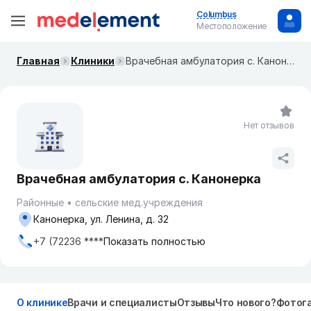
Columbus
Местоположение
Главная
Клиники
Врачебная амбулатория с. Канонерка
Нет отзывов
Врачебная амбулатория с. Канонерка
Районные
сельские мед.учреждения
Канонерка, ул. Ленина, д. 32
+7 (72236 ****
Показать полностью
О клинике
Врачи и специалисты
Отзывы
Что нового?
Фотог