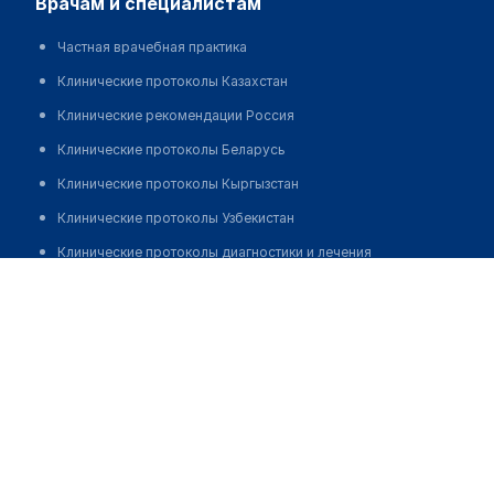
врачам и специалистам
Частная врачебная практика
Клинические протоколы Казахстан
Клинические рекомендации Россия
Клинические протоколы Беларусь
Клинические протоколы Кыргызстан
Клинические протоколы Узбекистан
Клинические протоколы диагностики и лечения
Клиника семейной медицины "ВАШ ДОКТОР"
Обзоры мировой медицинской периодики
Позвонить
Заболевания: обзорные статьи
Новости здравоохранения
Медикаменты
Лабораторные показатели
Медицинские термины
Мобильные приложения