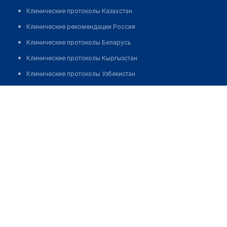
Клинические протоколы Казахстан
Клинические рекомендации Россия
Клинические протоколы Беларусь
Клинические протоколы Кыргызстан
Клинические протоколы Узбекистан
Клинические протоколы диагностики и лечения
Медицинский центр "MEDILAND"
Обзоры мировой медицинской периодики
Позвонить
Заболевания: обзорные статьи
Новости здравоохранения
Медикаменты
Лабораторные показатели
Медицинские термины
Мобильные приложения
клиникам