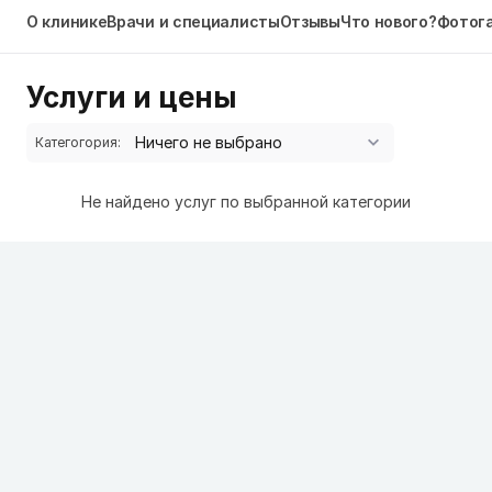
О клинике
Врачи и специалисты
Отзывы
Что нового?
Фотог
Услуги и цены
Категогория:
Не найдено услуг по выбранной категории