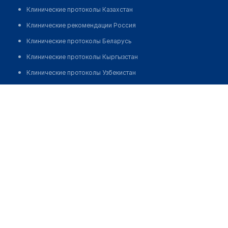
Клинические протоколы Казахстан
Клинические рекомендации Россия
Клинические протоколы Беларусь
Клинические протоколы Кыргызстан
Клинические протоколы Узбекистан
Клинические протоколы диагностики и лечения
Медицинский центр "MEDILAND"
Обзоры мировой медицинской периодики
Позвонить
Заболевания: обзорные статьи
Новости здравоохранения
Медикаменты
Лабораторные показатели
Медицинские термины
Мобильные приложения
клиникам