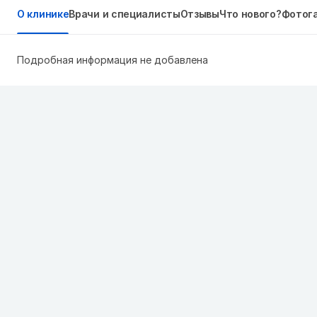
О клинике
Врачи и специалисты
Отзывы
Что нового?
Фотог
Подробная информация не добавлена