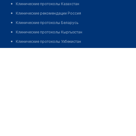
Клинические протоколы Казахстан
Клинические рекомендации Россия
Клинические протоколы Беларусь
Клинические протоколы Кыргызстан
Клинические протоколы Узбекистан
Клинические протоколы диагностики и лечения
Стоматологический центр "IQ"
Обзоры мировой медицинской периодики
Позвонить
Заболевания: обзорные статьи
Новости здравоохранения
Медикаменты
Лабораторные показатели
Медицинские термины
Мобильные приложения
клиникам
МИС для клиники