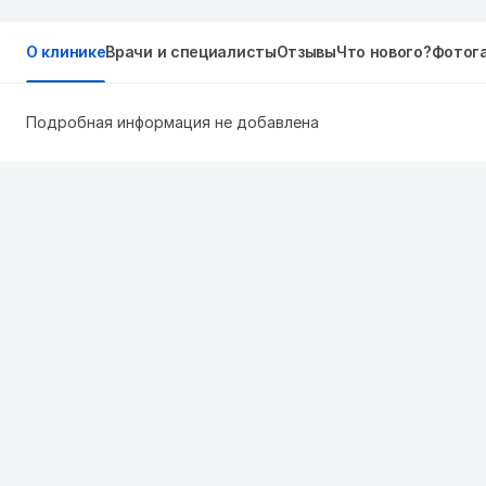
О клинике
Врачи и специалисты
Отзывы
Что нового?
Фотог
Подробная информация не добавлена