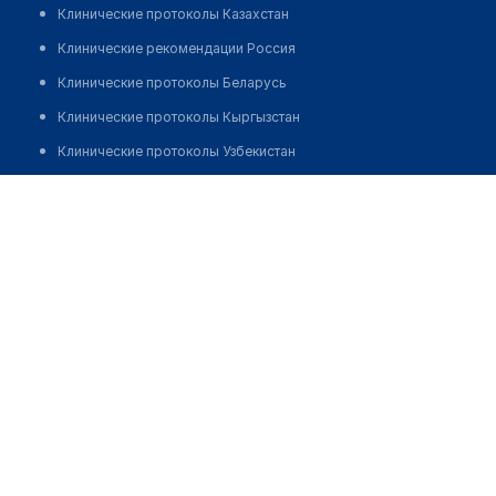
Клинические протоколы Казахстан
Клинические рекомендации Россия
Клинические протоколы Беларусь
Клинические протоколы Кыргызстан
Клинические протоколы Узбекистан
Клинические протоколы диагностики и лечения
Стоматологическая клиника "DENTAL-ART"
Обзоры мировой медицинской периодики
Позвонить
Заболевания: обзорные статьи
Новости здравоохранения
Медикаменты
Лабораторные показатели
Медицинские термины
Мобильные приложения
клиникам
МИС для клиники