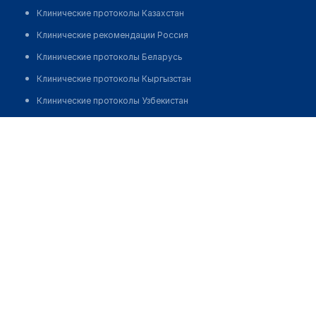
Клинические протоколы Казахстан
Клинические рекомендации Россия
Клинические протоколы Беларусь
Клинические протоколы Кыргызстан
Клинические протоколы Узбекистан
Клинические протоколы диагностики и лечения
Клиника терапевтической косметологии и
пластической хирургии "M.O.DERM KOSMETIK"
Обзоры мировой медицинской периодики
Заболевания: обзорные статьи
Позвонить
Новости здравоохранения
Медикаменты
Лабораторные показатели
Медицинские термины
Мобильные приложения
клиникам