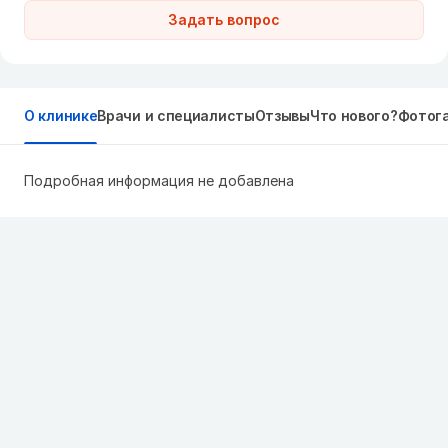
Задать вопрос
О клинике
Врачи и специалисты
Отзывы
Что нового?
Фотог
Подробная информация не добавлена