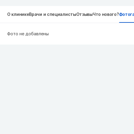
О клинике
Врачи и специалисты
Отзывы
Что нового?
Фотог
Фото не добавлены