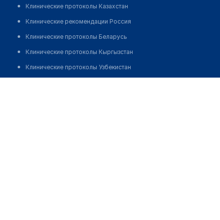
Клинические протоколы Казахстан
Клинические рекомендации Россия
Клинические протоколы Беларусь
Клинические протоколы Кыргызстан
Клинические протоколы Узбекистан
Клинические протоколы диагностики и лечения
Медицинский центр "НИАРМЕДИК" на ​​Героев
Панфиловцев
Обзоры мировой медицинской периодики
Заболевания: обзорные статьи
Позвонить
Новости здравоохранения
Медикаменты
Лабораторные показатели
Медицинские термины
Мобильные приложения
клиникам
МИС для клиники