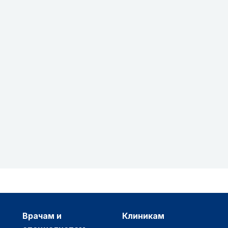
врачам и
клиникам