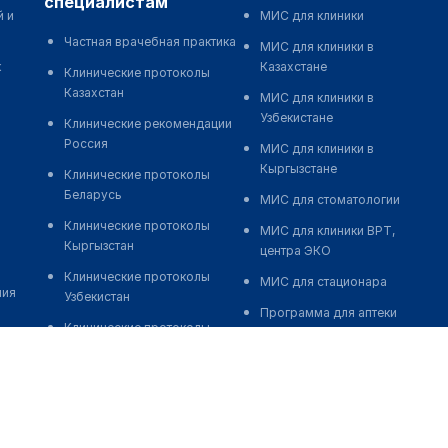
специалистам
й и
МИС для клиники
Частная врачебная практика
МИС для клиники в
к
Казахстане
Клинические протоколы
Казахстан
МИС для клиники в
Узбекистане
Клинические рекомендации
Россия
МИС для клиники в
Кыргызстане
Клинические протоколы
Беларусь
МИС для стоматологии
Клинические протоколы
МИС для клиники ВРТ,
Кыргызстан
центра ЭКО
Клинические протоколы
МИС для стационара
ния
Узбекистан
Программа для аптеки
Клинические протоколы
Автоматизация блока
диагностики и лечения
питания
Обзоры мировой
Реклама и продвижение
медицинской периодики
клиник
Заболевания: обзорные
Разработка сайта клиники