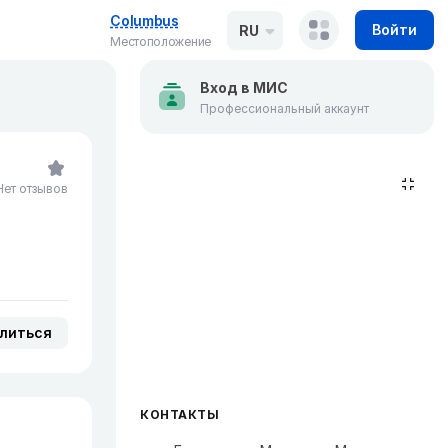
Columbus
Войти
RU
Местоположение
Вход в МИС
Профессиональный аккаунт
Нет отзывов
литься
КОНТАКТЫ