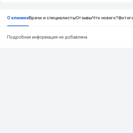
О клинике
Врачи и специалисты
Отзывы
Что нового?
Фотог
Подробная информация не добавлена