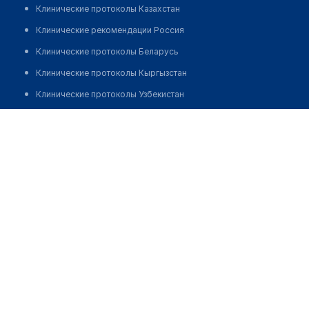
Клинические протоколы Казахстан
Клинические рекомендации Россия
Клинические протоколы Беларусь
Клинические протоколы Кыргызстан
Клинические протоколы Узбекистан
Клинические протоколы диагностики и лечения
Медицинский центр "Аврора"
Обзоры мировой медицинской периодики
Позвонить
Заболевания: обзорные статьи
Новости здравоохранения
Медикаменты
Лабораторные показатели
Медицинские термины
Мобильные приложения
клиникам
МИС для клиники