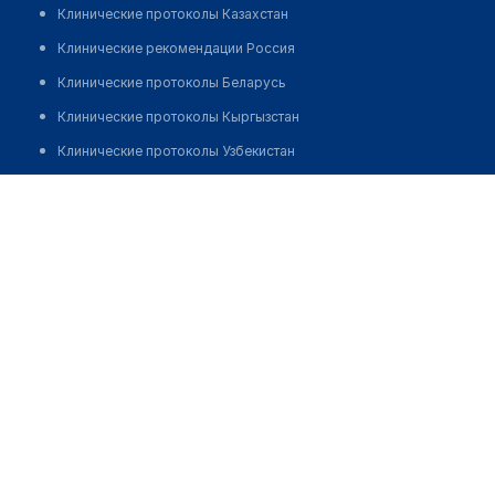
Клинические протоколы Казахстан
Клинические рекомендации Россия
Клинические протоколы Беларусь
Клинические протоколы Кыргызстан
Клинические протоколы Узбекистан
Клинические протоколы диагностики и лечения
Фельдшерско-акушерский пункт п. Актобе
Обзоры мировой медицинской периодики
Позвонить
Заболевания: обзорные статьи
Новости здравоохранения
Медикаменты
Лабораторные показатели
Медицинские термины
Мобильные приложения
клиникам
МИС для клиники