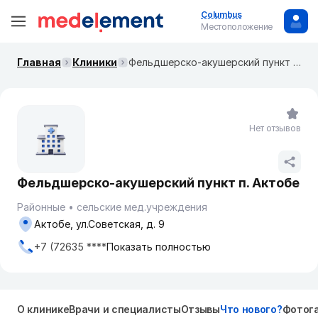
Columbus
Местоположение
Главная
Клиники
Фельдшерско-акушерский пункт п. Актобе
Нет отзывов
Фельдшерско-акушерский пункт п. Актобе
Районные
сельские мед.учреждения
Актобе, ул.Советская, д. 9
+7 (72635 ****
Показать полностью
О клинике
Врачи и специалисты
Отзывы
Что нового?
Фотог