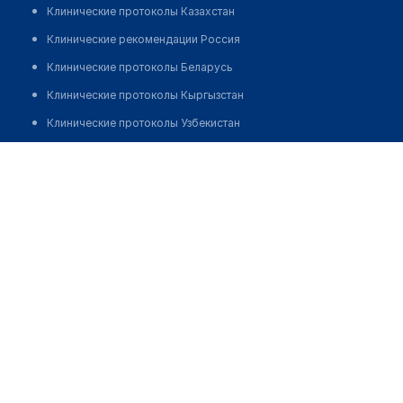
Клинические протоколы Казахстан
Клинические рекомендации Россия
Клинические протоколы Беларусь
Клинические протоколы Кыргызстан
Клинические протоколы Узбекистан
Клинические протоколы диагностики и лечения
Врачебная амбулатория с. Когершин
Обзоры мировой медицинской периодики
Позвонить
Заболевания: обзорные статьи
Новости здравоохранения
Медикаменты
Лабораторные показатели
Медицинские термины
Мобильные приложения
клиникам
МИС для клиники