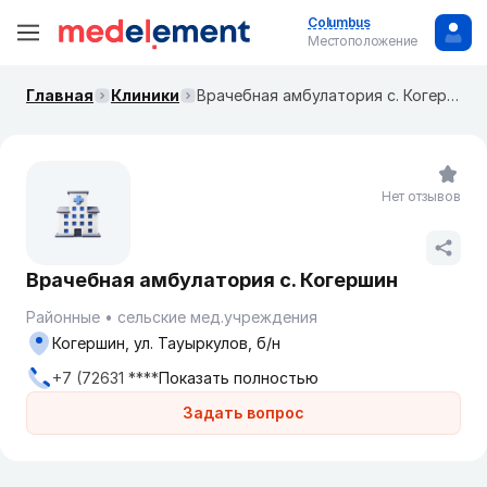
Columbus
Местоположение
Главная
Клиники
Врачебная амбулатория с. Когершин
Нет отзывов
Врачебная амбулатория с. Когершин
Районные
сельские мед.учреждения
Когершин, ул. Тауыркулов, б/н
+7 (72631 ****
Показать полностью
Задать вопрос