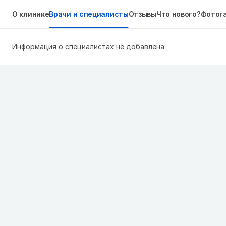
О клинике
Врачи и специалисты
Отзывы
Что нового?
Фотог
Информация о специалистах не добавлена