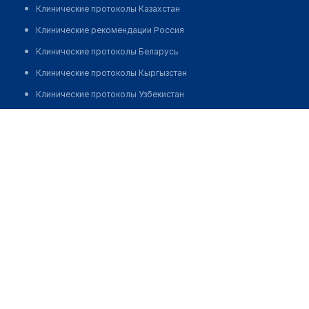
Клинические протоколы Казахстан
Клинические рекомендации Россия
Клинические протоколы Беларусь
Клинические протоколы Кыргызстан
Клинические протоколы Узбекистан
Клинические протоколы диагностики и лечения
​Медицинский центр "АНАЛИЗЫТУТ" ​на 3-м Почтовом
отделении
Обзоры мировой медицинской периодики
Заболевания: обзорные статьи
Позвонить
Новости здравоохранения
Медикаменты
Лабораторные показатели
Медицинские термины
Мобильные приложения
клиникам
МИС для клиники