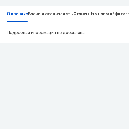
О клинике
Врачи и специалисты
Отзывы
Что нового?
Фотог
Подробная информация не добавлена