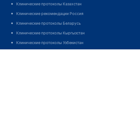
Клинические протоколы Казахстан
Клинические рекомендации Россия
Клинические протоколы Беларусь
Клинические протоколы Кыргызстан
Клинические протоколы Узбекистан
Клинические протоколы диагностики и лечения
Медицинский центр "МАТЬ И ДИТЯ"
Обзоры мировой медицинской периодики
Позвонить
Заболевания: обзорные статьи
Новости здравоохранения
Медикаменты
Лабораторные показатели
Медицинские термины
Мобильные приложения
клиникам
МИС для клиники