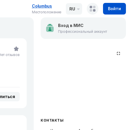
Columbus
Войти
RU
Местоположение
Вход в МИС
Профессиональный аккаунт
Нет отзывов
литься
КОНТАКТЫ