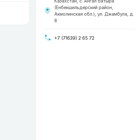
Казахстан, с. Ангал батыра
(Енбекшильдерский район,
Акмолинская обл.), ул. Джамбула, д.
8
+7 (71639) 2 65 72