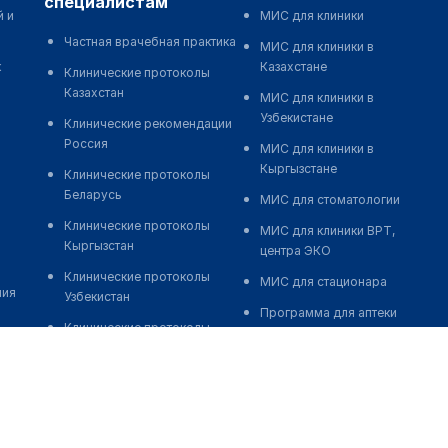
специалистам
й и
МИС для клиники
Частная врачебная практика
МИС для клиники в
к
Казахстане
Клинические протоколы
Казахстан
МИС для клиники в
Узбекистане
Клинические рекомендации
Россия
МИС для клиники в
Кыргызстане
Клинические протоколы
Беларусь
МИС для стоматологии
Клинические протоколы
МИС для клиники ВРТ,
Кыргызстан
центра ЭКО
Клинические протоколы
МИС для стационара
ния
Узбекистан
Программа для аптеки
Клинические протоколы
Автоматизация блока
диагностики и лечения
питания
Обзоры мировой
Реклама и продвижение
медицинской периодики
клиник
Заболевания: обзорные
Разработка сайта клиники