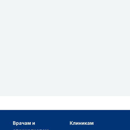
врачам и
клиникам