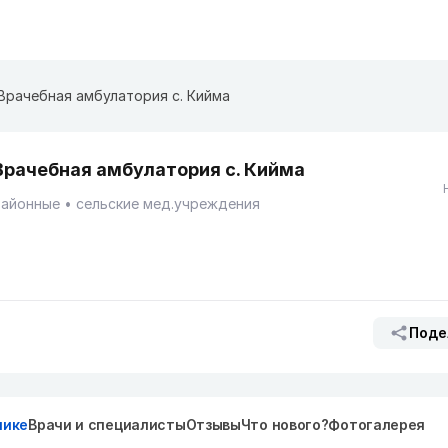
Врачебная амбулатория с. Кийма
Врачебная амбулатория с. Кийма
Районные
сельские мед.учреждения
Поде
нике
Врачи и специалисты
Отзывы
Что нового?
Фотогалерея