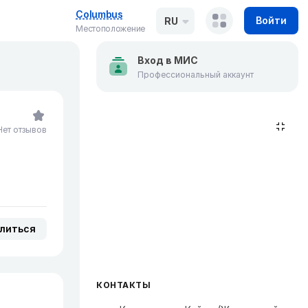
Columbus
Войти
RU
Местоположение
Вход в МИС
Профессиональный аккаунт
Нет отзывов
литься
КОНТАКТЫ