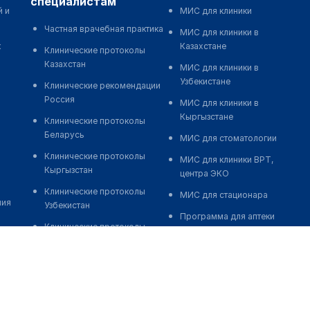
специалистам
й и
МИС для клиники
Частная врачебная практика
МИС для клиники в
к
Казахстане
Клинические протоколы
Казахстан
МИС для клиники в
Узбекистане
Клинические рекомендации
Россия
МИС для клиники в
Кыргызстане
Клинические протоколы
Беларусь
МИС для стоматологии
Клинические протоколы
МИС для клиники ВРТ,
Кыргызстан
центра ЭКО
Клинические протоколы
МИС для стационара
ния
Узбекистан
Программа для аптеки
Клинические протоколы
Автоматизация блока
диагностики и лечения
питания
Обзоры мировой
Реклама и продвижение
медицинской периодики
клиник
Заболевания: обзорные
Разработка сайта клиники