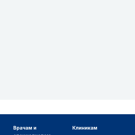
врачам и
клиникам