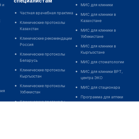
специалистам
й и
МИС для клиники
Частная врачебная практика
МИС для клиники в
к
Казахстане
Клинические протоколы
Казахстан
МИС для клиники в
Узбекистане
Клинические рекомендации
Россия
МИС для клиники в
Кыргызстане
Клинические протоколы
Беларусь
МИС для стоматологии
Клинические протоколы
МИС для клиники ВРТ,
Кыргызстан
центра ЭКО
Клинические протоколы
МИС для стационара
ния
Узбекистан
Программа для аптеки
Клинические протоколы
Автоматизация блока
диагностики и лечения
питания
Обзоры мировой
Реклама и продвижение
медицинской периодики
клиник
Заболевания: обзорные
Разработка сайта клиники