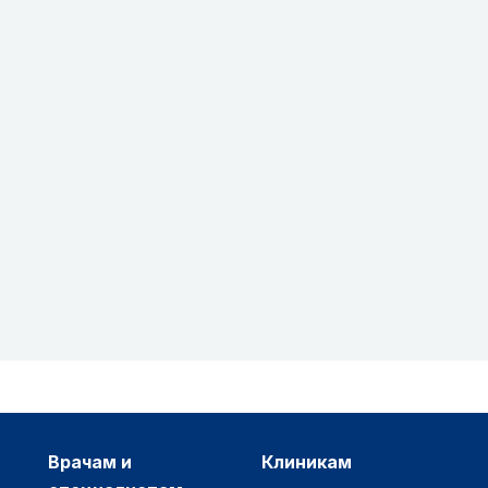
врачам и
клиникам