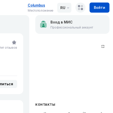
Columbus
Войти
RU
Местоположение
Вход в МИС
Профессиональный аккаунт
Нет отзывов
литься
КОНТАКТЫ