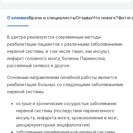
О клинике
Врачи и специалисты
Отзывы
Что нового?
Фотог
В центре реализуются современные методы
реабилитации пациентов с различными заболеваниями
нервной системы, в том числе таких, как инсульт,
инфаркт головного мозга, болезнь Паркинсона,
рассеянный склероз и другое.
Основным направлением лечебной работы является
реабилитация больных со следующими заболеваниями
нервной системы:
острые и хронические сосудистые заболевания
нервной системы (последствия перенесенного
инсульта, инфаркта мозга, кровоизлияние в мозг,
дисциркуляторная энцефалопатия)
заболевания периферической нервной системы