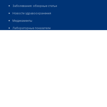
Заболевания: обзорные статьи
Новости здравоохранения
Медикаменты
Лабораторные показатели
Нейрореабилитационный центр "ЛУЧ"
Медицинские термины
Мобильные приложения
Позвонить
клиникам
МИС для клиники
МИС для клиники в Казахстане
МИС для клиники в Узбекистане
МИС для клиники в Кыргызстане
МИС для стоматологии
МИС для клиники ВРТ, центра ЭКО
МИС для стационара