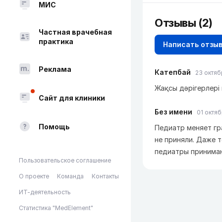
МИС
Отзывы
(2)
Частная врачебная
практика
Написать отзы
Реклама
Катепбай
23 октяб
Жақсы дәрігерлер
Сайт для клиники
Без имени
01 октяб
Помощь
Педиатр меняет гр
не приняли. Даже т
педиатры принимаю
Пользовательское соглашение
О проекте
Команда
Контакты
ИТ-деятельность
Статистика "MedElement"