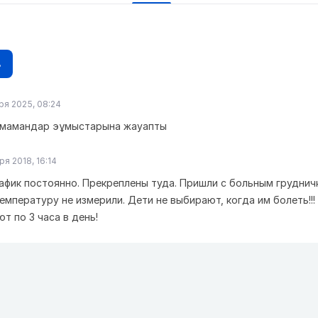
в
ря 2025, 08:24
і мамандар эұмыстарына жауапты
ря 2018, 16:14
афик постоянно. Прекреплены туда. Пришли с больным груднич
емпературу не измерили. Дети не выбирают, когда им болеть!!!
т по 3 часа в день!