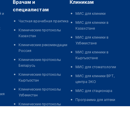
врачам и
клиникам
специалистам
й и
МИС для клиники
Частная врачебная практика
МИС для клиники в
к
Казахстане
Клинические протоколы
Казахстан
МИС для клиники в
Узбекистане
Клинические рекомендации
Россия
МИС для клиники в
Кыргызстане
Клинические протоколы
Беларусь
МИС для стоматологии
Клинические протоколы
МИС для клиники ВРТ,
Кыргызстан
центра ЭКО
Клинические протоколы
МИС для стационара
ния
Узбекистан
Программа для аптеки
Клинические протоколы
Автоматизация блока
диагностики и лечения
питания
Обзоры мировой
Реклама и продвижение
медицинской периодики
клиник