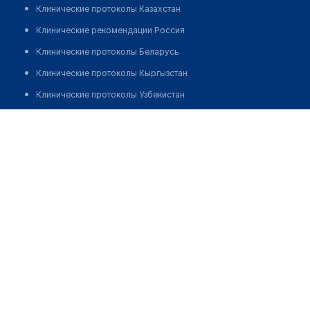
Клинические протоколы Казахстан
Клинические рекомендации Россия
Клинические протоколы Беларусь
Клинические протоколы Кыргызстан
Клинические протоколы Узбекистан
Клинические протоколы диагностики и лечения
Медицинский центр "РАОМЕД ПЛЮС"
Обзоры мировой медицинской периодики
Позвонить
Заболевания: обзорные статьи
Новости здравоохранения
Медикаменты
Лабораторные показатели
Медицинские термины
Мобильные приложения
клиникам
МИС для клиники