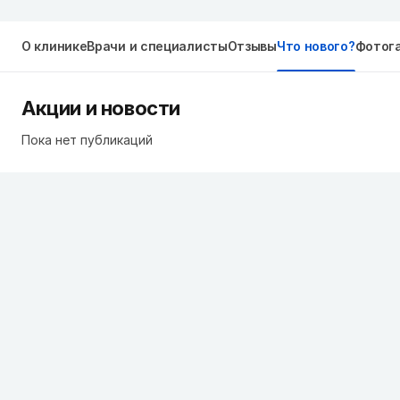
О клинике
Врачи и специалисты
Отзывы
Что нового?
Фотог
Акции и новости
Пока нет публикаций