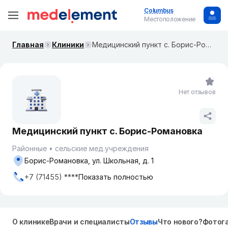
Columbus
Местоположение
Главная
Клиники
Медицинский пункт с. Борис-Романовка
Нет отзывов
Медицинский пункт с. Борис-Романовка
Районные
сельские мед.учреждения
Борис-Романовка, ул. Школьная, д. 1
+7 (71455) ****
Показать полностью
О клинике
Врачи и специалисты
Отзывы
Что нового?
Фотог