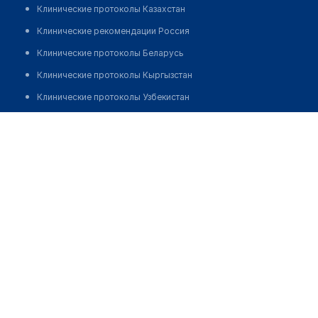
Клинические протоколы Казахстан
Клинические рекомендации Россия
Клинические протоколы Беларусь
Клинические протоколы Кыргызстан
Клинические протоколы Узбекистан
Клинические протоколы диагностики и лечения
Медицинский пункт с. Борис-Романовка
Обзоры мировой медицинской периодики
Позвонить
Заболевания: обзорные статьи
Новости здравоохранения
Медикаменты
Лабораторные показатели
Медицинские термины
Мобильные приложения
клиникам
МИС для клиники