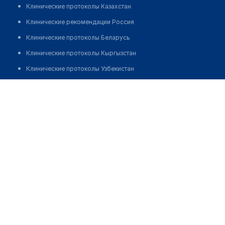
Клинические протоколы Казахстан
Клинические рекомендации Россия
Клинические протоколы Беларусь
Клинические протоколы Кыргызстан
Клинические протоколы Узбекистан
Клинические протоколы диагностики и лечения
Медицинский центр "ЕВРОПЕЙСКИЙ ЦЕНТР ОРТОПЕДИИ
И ТЕРАПИИ БОЛИ"
Обзоры мировой медицинской периодики
Заболевания: обзорные статьи
Позвонить
Новости здравоохранения
Медикаменты
Лабораторные показатели
Медицинские термины
Мобильные приложения
клиникам
МИС для клиники