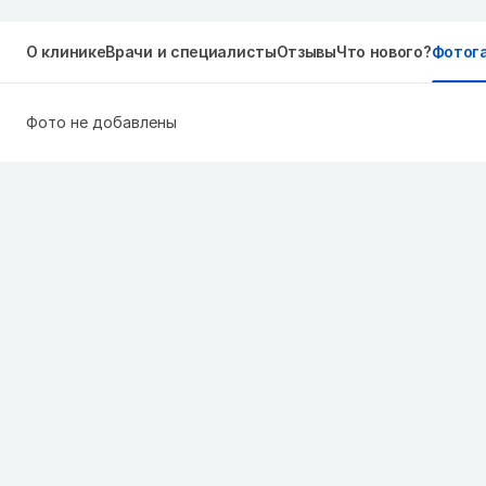
О клинике
Врачи и специалисты
Отзывы
Что нового?
Фотог
Фото не добавлены