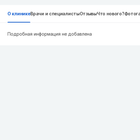
О клинике
Врачи и специалисты
Отзывы
Что нового?
Фотог
Подробная информация не добавлена