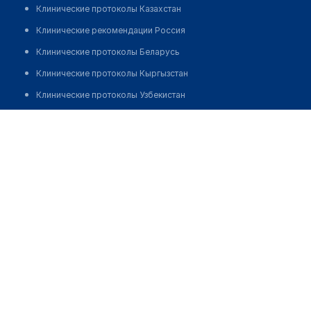
Клинические протоколы Казахстан
Клинические рекомендации Россия
Клинические протоколы Беларусь
Клинические протоколы Кыргызстан
Клинические протоколы Узбекистан
Клинические протоколы диагностики и лечения
Медицинский центр "ДАР-РЕДО"
Обзоры мировой медицинской периодики
Позвонить
Заболевания: обзорные статьи
Новости здравоохранения
Медикаменты
Лабораторные показатели
Медицинские термины
Мобильные приложения
клиникам
МИС для клиники